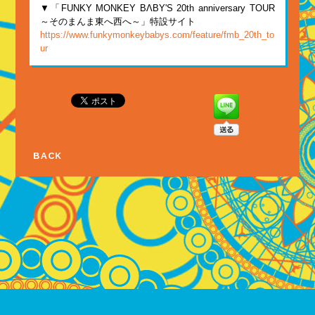
▼「FUNKY MONKEY BΛBY'S 20th anniversary TOUR
～そのまんま東へ西へ～」特設サイト
https://www.funkymonkeybabys.com/feature/fmb_20th_to
ur
BACK