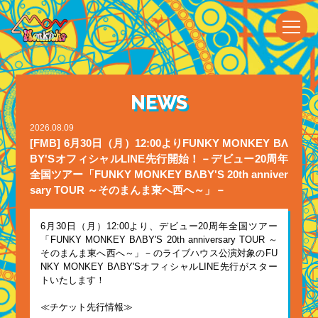
NEWS
2026.08.09
[FMB] 6月30日（月）12:00よりFUNKY MONKEY BΛ
BY'SオフィシャルLINE先行開始！－デビュー20周年
全国ツアー「FUNKY MONKEY BΛBY'S 20th anniver
sary TOUR ～そのまんま東へ西へ～」－
6月30日（月）12:00より、デビュー20周年全国ツアー
「FUNKY MONKEY BΛBY'S 20th anniversary TOUR ～
そのまんま東へ西へ～」－のライブハウス公演対象のFU
NKY MONKEY BΛBY'SオフィシャルLINE先行がスター
トいたします！
≪チケット先行情報≫