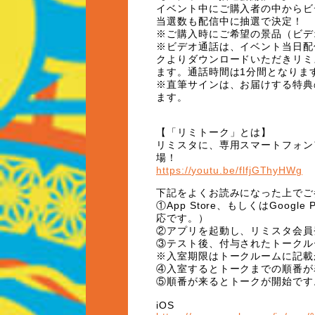
イベント中にご購入者の中からビ
当選数も配信中に抽選で決定！
※ご購入時にご希望の景品（ビデ
※ビデオ通話は、イベント当日配
クよりダウンロードいただきリミ
ます。通話時間は
1
分間となりま
※直筆サインは、お届けする特典
ます。
【「リミトーク」とは】
リミスタに、専用スマートフォン
場！
https://youtu.be/flfjGThyHWg
下記をよくお読みになった上でご
①
App Store
、もしくは
Google P
応です。）
②アプリを起動し、リミスタ会員
③テスト後、付与されたトークル
※入室期限はトークルームに記載
④入室するとトークまでの順番が
⑤順番が来るとトークが開始です
iOS