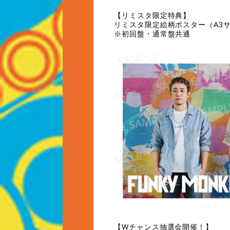
【
リミスタ限定特典
】
リミスタ限定絵柄ポスター（
A3
※初回盤・通常盤共通
【
W
チャンス抽選会開催！
】