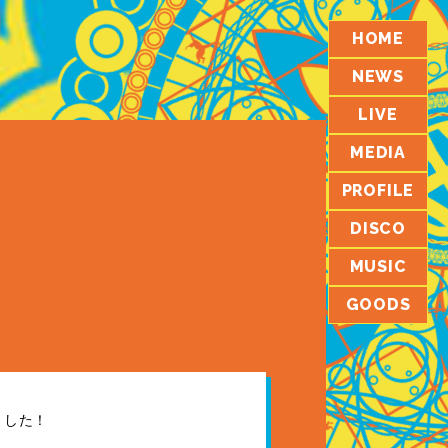
HOME
NEWS
LIVE
MEDIA
PROFILE
DISCO
MUSIC
GOODS
ました！