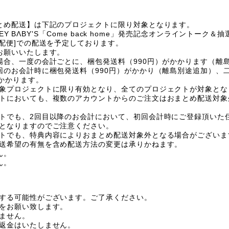
とめ配送】は下記のプロジェクトに限り対象となります。
Y BΛBY'S
「
Come back home
」発売記念オンライントーク＆抽
配便
]
での配送を予定しております。
お願いいたします。
場合、一度の会計ごとに、梱包発送料（
990
円）がかかります（離
回のお会計時に梱包発送料（
990
円）がかかり（離島別途追加）、
かかります。
象プロジェクトに限り有効となり、全てのプロジェクトが対象とな
トにおいても、複数のアカウントからのご注文はおまとめ配送対象
トでも、
2
回目以降のお会計において、初回会計時にご登録頂いた
となりますのでご注意ください。
トでも、特典内容によりおまとめ配送対象外となる場合がございま
送希望の有無を含め配送方法の変更は承りかねます。
ん。
ん。
する可能性がございます。ご了承ください。
をお願い致します。
ません。
返金はいたしません。