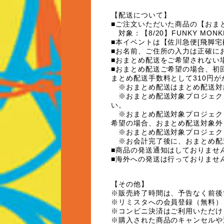
【配送について】
■ご注文いただいた商品の【おま
対象：【
8/20
】
FUNKY MONKE
■本イベントは【佐川急便
[
飛脚宅
■お名前、ご住所の入力は正確に
■おまとめ配送をご希望されない
■おまとめ配送ご希望の場合、初
まとめ配送手数料として
310
円が
※おまとめ配送はまとめ配送対
※おまとめ配送対象プロジェク
い。
※おまとめ配送対象プロジェク
希望の場合、おまとめ配送対象外
※おまとめ配送対象プロジェク
※お会計完了後に、おまとめ配
■商品の発送通知はしておりませ
■海外への発送は行っておりませ
【その他】
※販売終了時間は、予告なく前後
※リミスタへの会員登録（無料）
※コンビニ決済はご利用いただけ
※購入された商品のキャンセルや