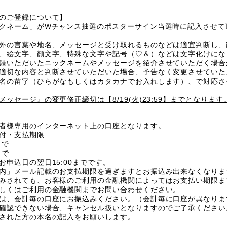
のご登録について
】
クネーム」が
W
チャンス抽選のポスターサイン当選時に記入させて
外の言葉や地名、メッセージと受け取れるものなどは適宜判断し、
、絵文字、顔文字、特殊な文字や記号（♡＆）などは文字化けにな
録いただいたニックネームやメッセージを紹介させていただく場合
適切な内容と判断させていただいた場合、予告なく変更させていた
名の苗字（ひらがなもしくはカタカナでお入れします）、で対応さ
メッセージ』の変更修正締切は【
8/19(
火
)23:59
】までとなります
者様専用のインターネット上の口座となります。
付・支払期限
まで
まで
お申込日の翌日
15:00
までです。
内」メール記載のお支払期限を過ぎますとお振込み出来なくなりま
みされても、お客様のご利用の金融機関によってはお支払い期限ま
しくはご利用の金融機関までお問い合わせください。
は、会計毎の口座にお振込みください。（会計毎に口座が異なりま
確認できない場合、キャンセル扱いとなりますのでご了承ください
された方の本名の記入をお願いします。