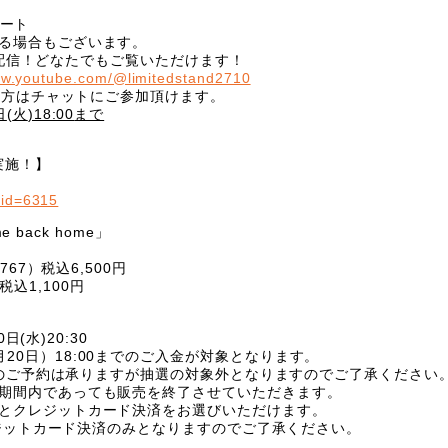
タート
る場合もございます。
配信！どなたでもご覧いただけます！
ww.youtube.com/@limitedstand2710
の方はチャットにご参加頂けます。
日
(
火
)18:00
まで
実施！
】
5?id=6315
e back home
」
767
）税込
6,500
円
税込
1,100
円
0
日
(
水
)20:30
月
20
日）
18:00
までのご入金が対象となります。
のご予約は承りますが抽選の対象外となりますのでご了承ください
期間内であっても販売を終了させていただきます。
とクレジットカード決済をお選びいただけます。
ジットカード決済のみとなりますのでご了承ください。