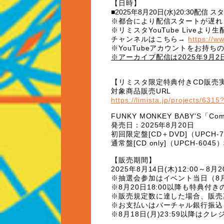
【日時】
■2025年8月20日(水)20:30配信 ス
※都合により配信スタートが遅れ
※リミスタ
YouTube Live
より生
チャンネルはこちら→
https://w
※
YouTube
アカウントをお持ち
※アーカイブ配信は
2025
年
9
月
2
【
リミスタ限定特典付き
CD
販売
対象商品販売
URL
https://limista.jp/projects/631
FUNKY MONKEY BΛBY'S
「
Com
発売日：
2025
年
8
月
20
日
初回限定盤
[CD
＋
DVD]
（
UPCH-7
通常盤
[CD only]
（
UPCH-6045
）
【販売期間】
2025
年
8
月
14
日
(
木
)12:00
～
8
月
2
※抽選会参加はイベント当日（
8
※
8
月
20
日
18:00
以降も特典付き
※販売規定数に達した場合、販売
※お支払いはバーチャル銀行振込
※
8
月
18
日
(
月
)23:59
以降はクレ