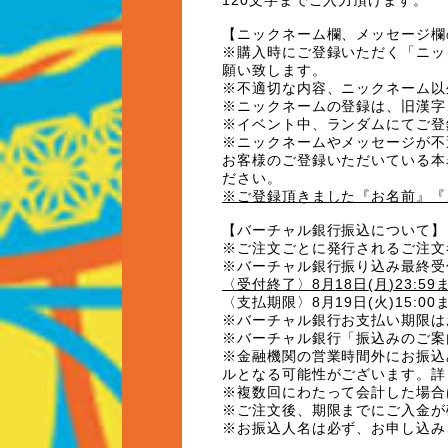
120
文字までご入力頂けます。
【
ニックネーム欄、メッセージ欄
※購入時にご登録いただく「ニッ
願い致します。
※不適切な内容、ニックネーム以
※ニックネームの登録は、旧漢字
※イベント中、ランダムにてご登
※ニックネームやメッセージが不
お客様のご登録いただいている本
ださい。
※ご登録頂きました『お名前』『
【バーチャル銀行振込について】
※ご注文ごとに発行されるご注文
※バーチャル銀行振り込み最終受
〈受付終了〉
8
月
18
日
(
月
)23:59
〈支払期限〉
8
月
19
日
(
火
)15:00
※バーチャル銀行お支払い期限は
※バーチャル銀行「振込みのご案
※金融機関の営業時間外にお振込
ルとなる可能性がございます。詳
※複数回にわたって会計した場合
※ご注文後、期限までにご入金が
※お振込人名は必ず、お申し込み