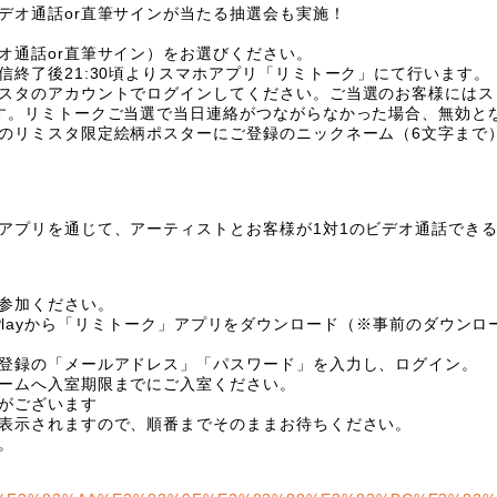
デオ通話
or
直筆サインが当たる抽選会も実施！
オ通話
or
直筆サイン）をお選びください。
信終了後
21
:30
頃よりスマホアプリ「リミトーク」にて行います。
スタのアカウントでログインしてください。ご当選のお客様にはス
す。リミトークご当選で当日連絡がつながらなかった場合、無効と
のリミスタ限定絵柄ポスターにご登録のニックネーム（
6
文字まで
アプリを通じて、アーティストとお客様が
1
対
1
のビデオ通話でき
参加ください。
lay
から「リミトーク」アプリをダウンロード（※事前のダウンロ
登録の「メールアドレス」「パスワード」を入力し、ログイン。
ームへ入室期限までにご入室ください。
がございます
表示されますので、順番までそのままお待ちください。
。