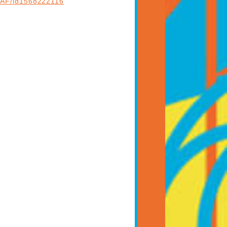
F/id1568222116