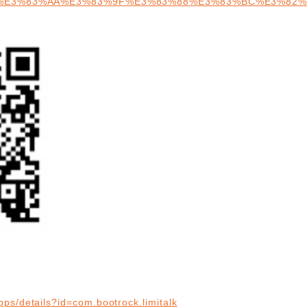
p/app/%E3%83%AA%E3%83%9F%E3%83%88%E3%83%BC%E3%82%A
pps/details?id=com.bootrock.limitalk