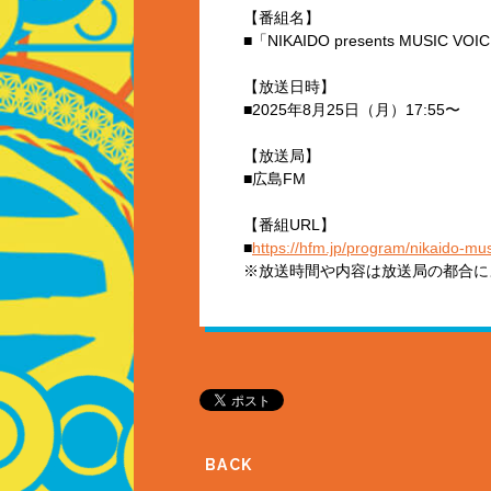
【番組名】
■「NIKAIDO presents MUSIC VOI
【放送日時】
■2025年8月25日（月）17:55〜
【放送局】
■広島FM
【番組URL】
■
https://hfm.jp/program/nikaido-mus
※放送時間や内容は放送局の都合に
BACK