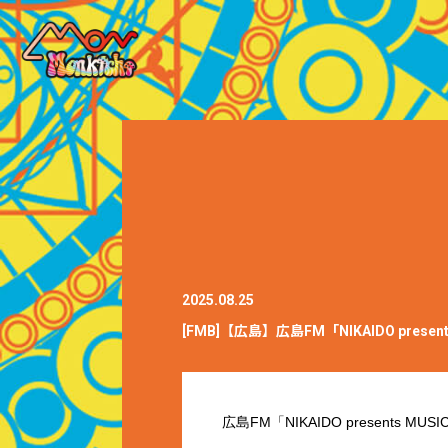
2025.08.25
[FMB]【広島】広島FM「NIKAIDO present
広島FM「NIKAIDO presents 