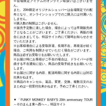
※会場限定アイテムのオンライン取扱いはございませ
ん。
また、20th限定オリジナルショッパーは会場限定での配
布となり、オンラインショップでのご購入には付属いた
しません。
※購入数の制限はございません。
※販売予定数に達した場合、場合によっては早期販売終
了となることがございます。ご了承ください。再販の場
合におきましても、特設サイト内にて随時お知らせさせ
ていただきます。
※お客様都合による受取辞退、長期不在、再発送が続く
場合、ご利用を制限させていただく場合がございます。
商品は必ずお受取りをお願いいたします。
※お届け時にお客様がご不在の場合は、ドライバーが投
函する不在通知に従い、商品の受取手続きをお願いいた
します。
※お届けに関する内容、配送時期に関する内容には対応
出来かねます。
※商品のキャンセル、返品、変更、交換、複数注文のお
まとめは一切受付出来かねます。予めご了承ください。
▼「FUNKY MONKEY BΛBY'S 20th anniversary TOUR
～そのまんま東へ西へ～」特設サイト