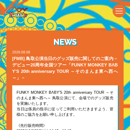
NEWS
2026.08.08
[FMB] 鳥取公演当日のグッズ販売に関してのご案内－
デビュー20周年全国ツアー「FUNKY MONKEY BΛB
Y'S 20th anniversary TOUR ～そのまんま東へ西へ
～」－
FUNKY MONKEY BΛBY'S 20th anniversary TOUR ～そ
のまんま東へ西へ～ 鳥取公演にて、会場でのグッズ販売
を実施いたします。
当日は係員の指示に従ってご利用いただきますよう、皆
様のご協力をお願い申し上げます。
《先行販売時間》