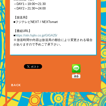
＜DAY1＞19:00〜21:30
＜DAY2＞21:30〜24:00
【放送局】
■フジテレビNEXT / NEXTsmart
【番組URL】
■
https://otn.fujitv.co.jp/GIGA25/
※放送時間や内容は放送局の都合により変更される場合
がありますので予めご了承下さい。
BACK